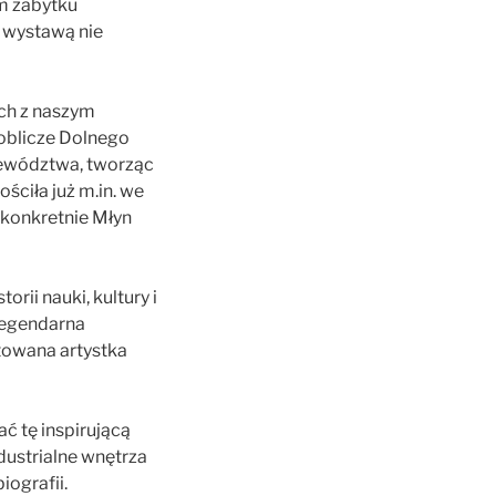
ym zabytku
d wystawą nie
ch z naszym
 oblicze Dolnego
jewództwa, tworząc
ościła już m.in. we
a konkretnie Młyn
orii nauki, kultury i
 legendarna
towana artystka
ć tę inspirującą
dustrialne wnętrza
iografii.