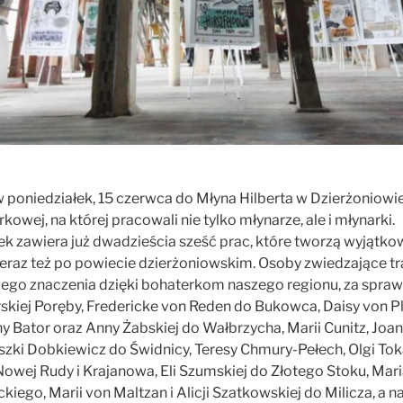
 poniedziałek, 15 czerwca do Młyna Hilberta w Dzierżoniowie
rkowej, na której pracowali nie tylko młynarze, ale i młynarki.
ek zawiera już dwadzieścia sześć prac, które tworzą wyjąt
eraz też po powiecie dzierżoniowskim. Osoby zwiedzające tra
wego znaczenia dzięki bohaterkom naszego regionu, za spra
skiej Poręby, Fredericke von Reden do Bukowca, Daisy von Ple
ny Bator oraz Anny Żabskiej do Wałbrzycha, Marii Cunitz, Joa
szki Dobkiewicz do Świdnicy, Teresy Chmury-Pełech, Olgi Tok
owej Rudy i Krajanowa, Eli Szumskiej do Złotego Stoku, Mar
ego, Marii von Maltzan i Alicji Szatkowskiej do Milicza, a 