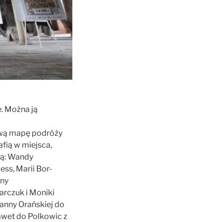
. Można ją
kową mapę podróży
fią w miejsca,
wą: Wandy
ss, Marii Bor-
nny
arczuk i Moniki
ianny Orańskiej do
nawet do Polkowic z