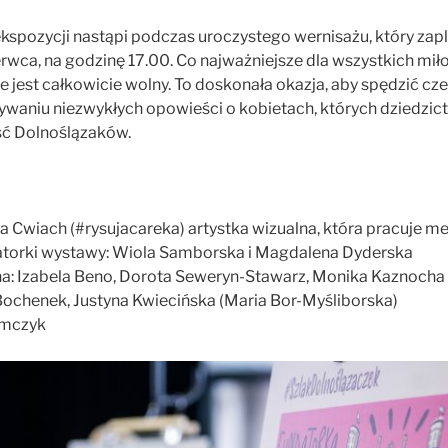
 ekspozycji nastąpi podczas uroczystego wernisażu, który za
erwca, na godzinę 17.00. Co najważniejsze dla wszystkich miło
e jest całkowicie wolny. To doskonała okazja, aby spędzić c
ywaniu niezwykłych opowieści o kobietach, których dziedzic
ść Dolnoślązaków.
a Cwiach (#rysujacareka) artystka wizualna, która pracuje 
izatorki wystawy: Wiola Samborska i Magdalena Dyderska
a: Izabela Beno, Dorota Seweryn-Stawarz, Monika Kaznocha
Bochenek, Justyna Kwiecińska (Maria Bor-Myśliborska)
amczyk