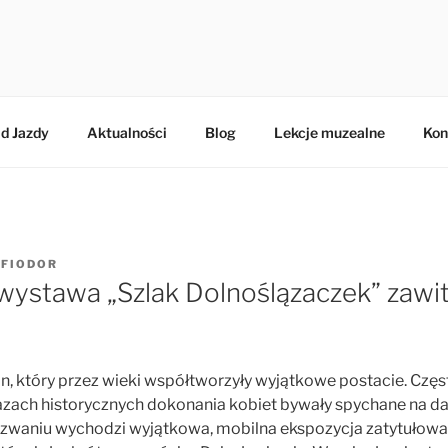
BERTA
d Jazdy
Aktualności
Blog
Lekcje muzealne
Kon
Z
FIODOR
stawa „Szlak Dolnoślązaczek” zawi
on, który przez wieki współtworzyły wyjątkowe postacie. Czę
azach historycznych dokonania kobiet bywały spychane na dal
zwaniu wychodzi wyjątkowa, mobilna ekspozycja zatytułow