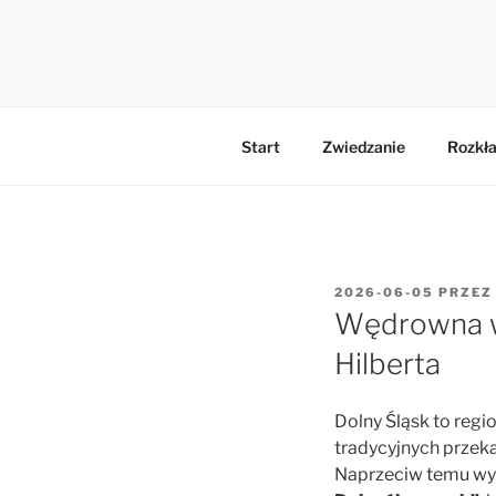
Przejdź
do
MŁYN HIL
treści
Start
Zwiedzanie
Rozkła
OPUBLIKOWANE
2026-06-05
PRZE
W
Wędrowna wy
Hilberta
Dolny Śląsk to regi
tradycyjnych przek
Naprzeciw temu wy