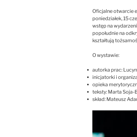
Oficjalne otwarcie
poniedziałek, 15 cz
wstęp na wydarzeni
popołudnie na odkr
kształtują tożsamo
O wystawie:
autorka prac: Lucyn
inicjatorki i organ
opieka merytoryczn
teksty: Marta Soja-
skład: Mateusz Ad