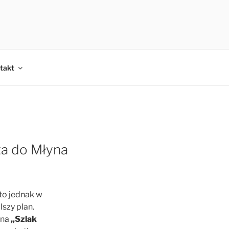
takt
ta do Młyna
sto jednak w
szy plan.
ana
„Szlak