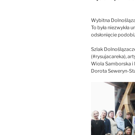
Wybitna Dolnośląza
To była niezwykła 
odsłonięcie podobi
Szlak Dolnoślązacze
(#rysujacareka), art
Wiola Samborska i M
Dorota Seweryn-Sta