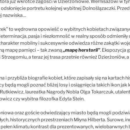
 która już wkrótce zagości w Dzierżoniowie. Wernisażowi w t
odsłonięcie portretu kolejnej wybitnej Dolnoślązaczki. Prze
ej nazwiska…
zek” to wędrowna opowieść o wybitnych kobietach związany
eterminacja, pasja i niezłomność w realny sposób odmieniły
 charakter mobilny i sukcesywnie odwiedza różne zakątki wo
wną mapę pamięci – tak zwaną
„mapę herstorii”
. Ekspozycja g
 Strzegomiu, a teraz jej trasa przetnie również Dzierżoniów, 
 przybliża biografie kobiet, które zapisały się na kartach hist
y będą mogli poznać bliżej losy i osiągnięcia takich ikon jak
Rutkiewicz, laureatka Nagrody Nobla Olga Tokarczuk, utalen
wicz czy wybitna filozofka Edyta Stein.
niowa oraz goście odwiedzający miasto będą mogli podziwia
ch, historycznych przestrzeniach Młyna Hilberta. Surowe, in
pełen klimatu kontrast dla prezentowanych, wielobarwnych b