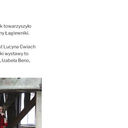
ek towarzyszyło
ny Łagiewniki.
est Lucyna Cwiach
rki wystawy to
 Izabela Beno,