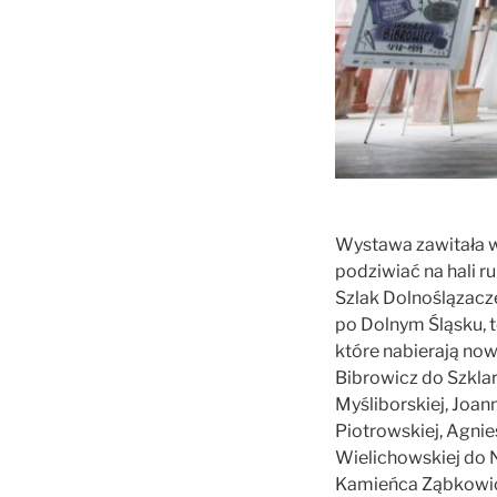
Wystawa zawitała w
podziwiać na hali ru
Szlak Dolnoślązacz
po Dolnym Śląsku, t
które nabierają no
Bibrowicz do Szklar
Myśliborskiej, Joan
Piotrowskiej, Agnie
Wielichowskiej do N
Kamieńca Ząbkowicki