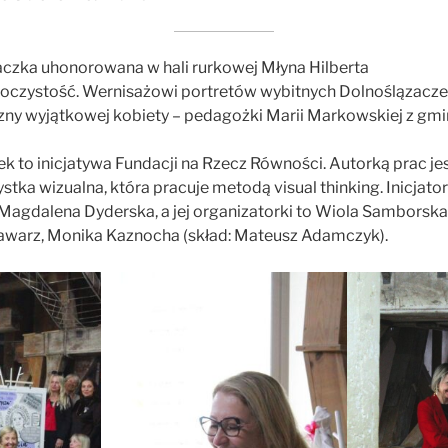
czka uhonorowana w hali rurkowej Młyna Hilberta
uroczystość. Wernisażowi portretów wybitnych Dolnoślązacz
zny wyjątkowej kobiety – pedagożki Marii Markowskiej z gmi
k to inicjatywa Fundacji na Rzecz Równości. Autorką prac j
ystka wizualna, która pracuje metodą visual thinking. Inicjato
agdalena Dyderska, a jej organizatorki to Wiola Samborska,
warz, Monika Kaznocha (skład: Mateusz Adamczyk).