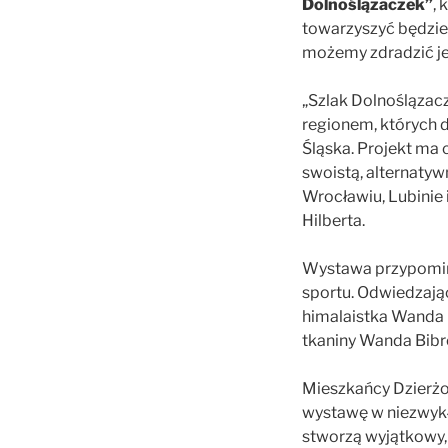
Dolnoślązaczek”
,
towarzyszyć będzie 
możemy zdradzić j
„Szlak Dolnoślązac
regionem, których d
Śląska. Projekt ma
swoistą, alternaty
Wrocławiu, Lubinie i
Hilberta.
Wystawa przypomina i
sportu. Odwiedzając
himalaistka Wanda 
tkaniny Wanda Bibro
Mieszkańcy Dzierżo
wystawę w niezwykły
stworzą wyjątkowy, 