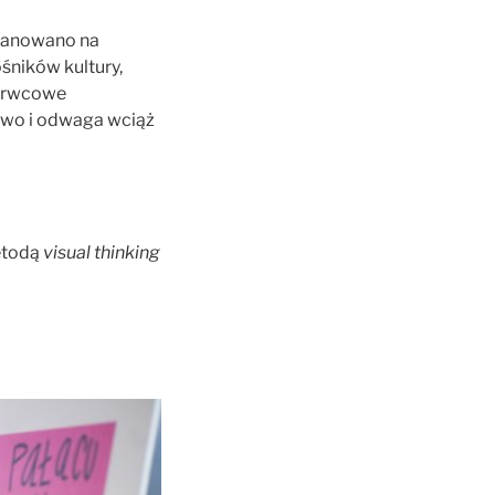
planowano na
śników kultury,
zerwcowe
two i odwaga wciąż
metodą
visual thinking