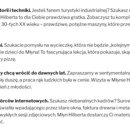
orii i techniki.
Jesteś fanem turystyki industrialnej? Szukasz 
 Hilberta to dla Ciebie prawdziwa gratka. Zobaczysz tu kompl
t 30-tych XX wieku – prawdziwe, potężne maszyny, które prze
i.
Szukacie pomysłu na wycieczkę, która nie będzie „kolejn
 dzieci do Młyna! To fascynująca lekcja, która pokazuje, ską
y pizzę.
zy chcą wrócić do dawnych lat.
Zapraszamy w sentymentalną
 duszę, a praca rąk ludzkich była w cenie. Wizyta w Młynie Hi
eń z młodości.
twórców internetowych.
Szukasz niebanalnych kadrów? Surowe
światła wpadającego przez stare okna, faktura drewna i meta
wykłych sesji zdjęciowych. Młyn Hilberta dostarczy Ci materia
ć.