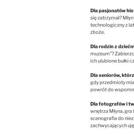
Dla pasjonatów hist
się zatrzymał? Młyn
technologiczny z la
zboże.
Dla rodzin z dziećm
muzeum”? Zabierzcie
ich ulubione bułki cz
Dla seniorów, któr
gdy przedmioty miały
powrót do wspomni
Dla fotografów i 
wnętrza Młyna, gra 
scenografia do niez
zachwycających uję