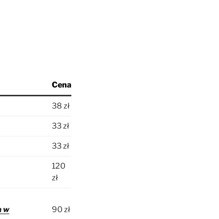
Cena
38 zł
33 zł
33 zł
120
zł
a w
90 zł