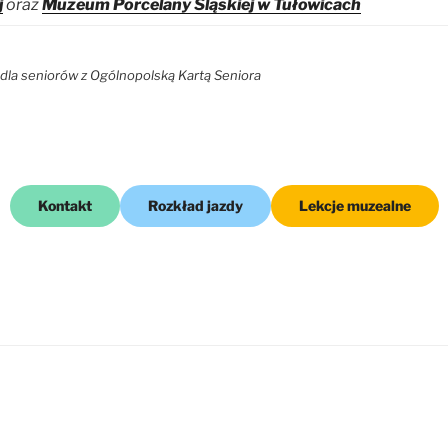
j
oraz
Muzeum Porcelany Śląskiej w Tułowicach
dla seniorów z Ogólnopolską Kartą Seniora
Kontakt
Rozkład jazdy
Lekcje muzealne