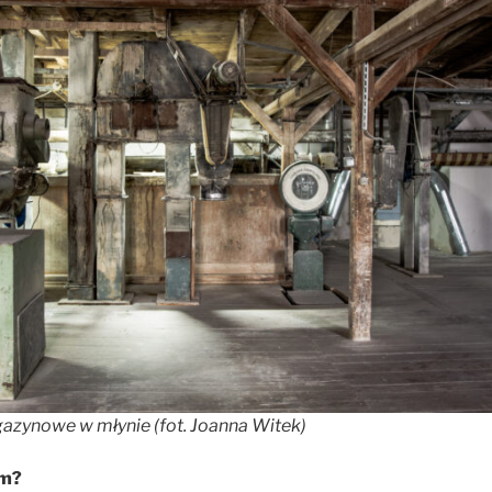
zynowe w młynie (fot. Joanna Witek)
um?