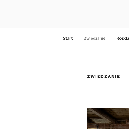
Przejdź
do
MŁYN HIL
treści
Start
Zwiedzanie
Rozkła
ZWIEDZANIE