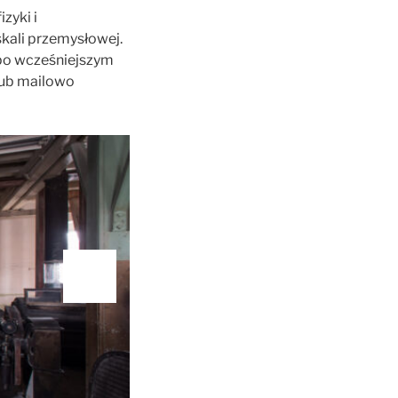
zyki i
kali przemysłowej.
 po wcześniejszym
ub mailowo