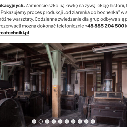
dukacyjnych.
Zamieńcie szkolną ławkę na żywą lekcję historii, fi
. Pokazujemy proces produkcji „od ziarenka do bochenka” w s
óżne warsztaty. Codzienne zwiedzanie dla grup odbywa się
 rezerwacji można dokonać telefonicznie
+48 885 204 500
l
eatechniki.pl
0