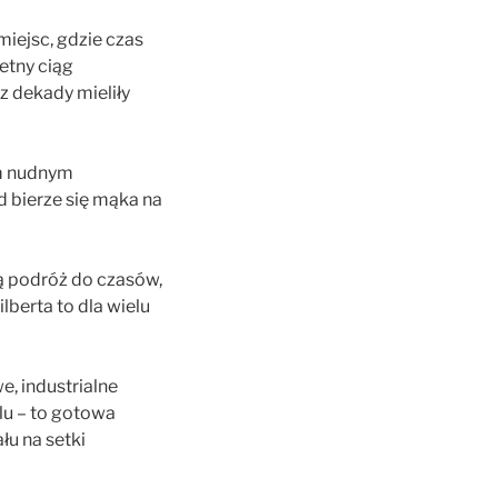
miejsc, gdzie czas
etny ciąg
z dekady mieliły
ym nudnym
d bierze się mąka na
 podróż do czasów,
lberta to dla wielu
, industrialne
lu – to gotowa
łu na setki