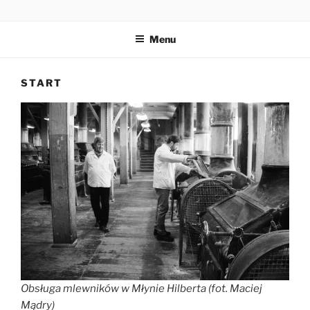
Przejdź
MŁYN HILBERTA
do
Menu
treści
START
Obsługa mlewników w Młynie Hilberta (fot. Maciej
Mądry)