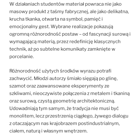
W działaniach studentów materiał powraca nie jako
masowy produkt z taśmy fabrycznej, ale jako delikatna,
krucha tkanka, otwarta na symbol, pamięć i
emocjonalny gest. Wybrane realizacje pokazują
ogromną różnorodność postaw – od fascynacji surową i
wymagającą materią, przez redefinicję klasycznych
technik, aż po subtelne komunikaty zamknięte w
porcelanie.
Różnorodność użytych środków wyrazu potrafi
zachwycić. Młodzi autorzy śmiało sięgają po glinę,
szamot oraz zaawansowane eksperymenty ze
szkliwami, nieoczywiste połączenia z metalem i tkaniną
oraz surową, czystą geometrię architektoniczną.
Udowadniają tym samym, że tradycja nie musi być
monolitem, lecz przestrzenią ciągłego, żywego dialogu
z otaczającym nas krajobrazem postindustrialnym,
ciałem, naturą i własnym wnętrzem.