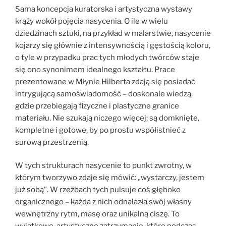
Sama koncepcja kuratorska i artystyczna wystawy
krąży wokół pojęcia nasycenia. O ile w wielu
dziedzinach sztuki, na przykład w malarstwie, nasycenie
kojarzy się głównie z intensywnością i gęstością koloru,
o tyle w przypadku prac tych młodych twórców staje
się ono synonimem idealnego kształtu. Prace
prezentowane w Młynie Hilberta zdają się posiadać
intrygującą samoświadomość – doskonale wiedzą,
gdzie przebiegają fizyczne i plastyczne granice
materiału. Nie szukają niczego więcej; są domknięte,
kompletne i gotowe, by po prostu współistnieć z
surową przestrzenią.
W tych strukturach nasycenie to punkt zwrotny, w
którym tworzywo zdaje się mówić: „wystarczy, jestem
już sobą”. W rzeźbach tych pulsuje coś głęboko
organicznego – każda z nich odnalazła swój własny
wewnętrzny rytm, masę oraz unikalną ciszę. To