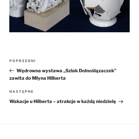
Nawigacja
Poprzedni
POPRZEDNI
wpisu
wpis
Wędrowna wystawa „Szlak Dolnoślązaczek”
zawita do Młyna Hilberta
Następny
NASTĘPNE
wpis
Wakacje u Hilberta – atrakcje w każdą niedzielę