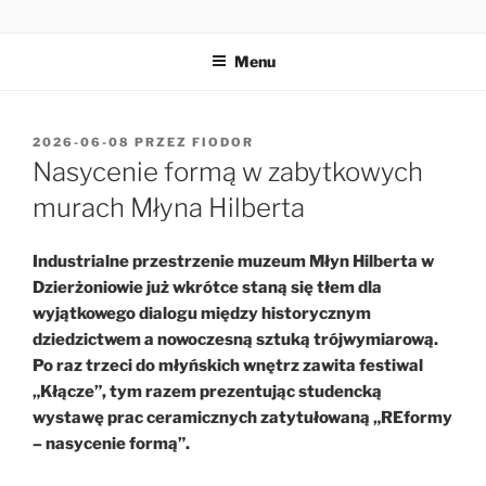
Przejdź
MŁYN HILBERTA
do
Menu
treści
OPUBLIKOWANE
2026-06-08
PRZEZ
FIODOR
W
Nasycenie formą w zabytkowych
murach Młyna Hilberta
Industrialne przestrzenie muzeum Młyn Hilberta w
Dzierżoniowie już wkrótce staną się tłem dla
wyjątkowego dialogu między historycznym
dziedzictwem a nowoczesną sztuką trójwymiarową.
Po raz trzeci do młyńskich wnętrz zawita festiwal
„Kłącze”, tym razem prezentując studencką
wystawę prac ceramicznych zatytułowaną „REformy
– nasycenie formą”.