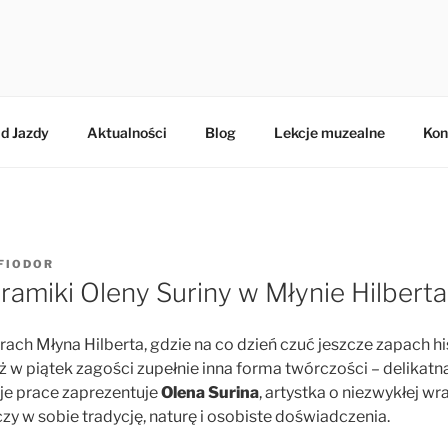
BERTA
d Jazdy
Aktualności
Blog
Lekcje muzealne
Kon
FIODOR
amiki Oleny Suriny w Młynie Hilberta
h Młyna Hilberta, gdzie na co dzień czuć jeszcze zapach his
 w piątek zagości zupełnie inna forma twórczości – delikatna,
oje prace zaprezentuje
Olena Surina
, artystka o niezwykłej wra
czy w sobie tradycję, naturę i osobiste doświadczenia.