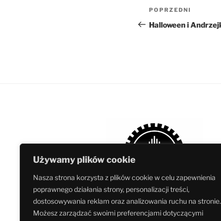
Nawigacja
Poprzedni
POPRZEDNI
wpisu
wpis
Halloween i Andrzej
Używamy plików cookie
Nasza strona korzysta z plików cookie w celu zapewnienia
poprawnego działania strony, personalizacji treści,
dostosowywania reklam oraz analizowania ruchu na stronie.
Możesz zarządzać swoimi preferencjami dotyczącymi