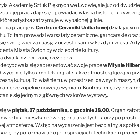
yła Akademię Sztuk Pięknych we Lwowie, ale już od dwudzies
żda z jej prac zdaje się opowiadać własną historię, przywoł
l, które artystka zatrzymuje w wypalonej glinie.
urina pracuje w
Centrum Ceramiki Unikatowej
działającym n
u. To tam prowadzi warsztaty ceramiczne, garncarskie oraz 
 się swoją wiedzą i pasją z uczestnikami w każdym wieku. Arty
enta Miasta Świdnicy w dziedzinie kultury.
 dwójki dzieci i żoną rzeźbiarza.
 zdecydowała się zaprezentować swoje prace
w Młynie Hilbe
chwyca nie tylko architekturą, ale także atmosferą łączącą p
esną kulturą. To właśnie tu, w przestrzeni dawnych maszyn, d
nabierze zupełnie nowego wymiaru. Kontrast między ciężarem 
 stanie się jednym z głównych walorów wystawy.
się w
piątek, 17 października, o godzinie 18.00
. Organizator
ów sztuki, mieszkańców regionu oraz tych, którzy po prostu
j atmosferze. Wstęp na wydarzenie jest bezpłatny, a spotkan
azją, by porozmawiać o jej inspiracjach, technikach i proces