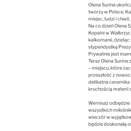
Olena Surina ukończ
tworzy w Polsce. Ka
miejsc, ludzi i chwi
Na co dzień Olena S
Kopalni w Wałbrzych
kalkomanii, dzieląc
stypendystką Prezyd
Prywatnie jest mamą
Teraz Olena Surina
– miejscu, które za
przeszłość z nowocz
delikatna ceramika 
kruchością materii
Wernisaż odbędzie 
wszystkich miłośnik
wieczór w wyjątkowe
będzie doskonałą ok