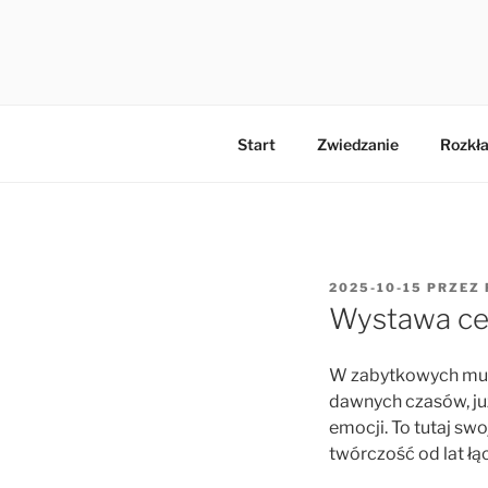
Przejdź
do
MŁYN HIL
treści
Start
Zwiedzanie
Rozkła
OPUBLIKOWANE
2025-10-15
PRZEZ
W
Wystawa cer
W zabytkowych murac
dawnych czasów, już
emocji. To tutaj sw
twórczość od lat łą