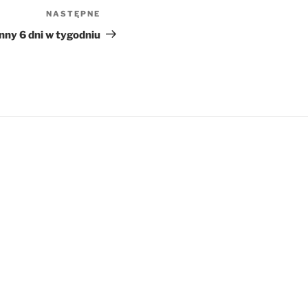
NASTĘPNE
Następny
wpis
nny 6 dni w tygodniu