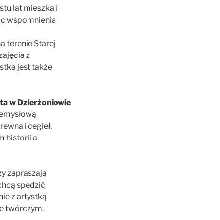
tu lat mieszka i
ując wspomnienia
a terenie Starej
zajęcia z
stka jest także
rta w Dzierżoniowie
rzemysłową
rewna i cegieł,
historii a
zy zapraszają
 chcą spędzić
ie z artystką
ie twórczym.