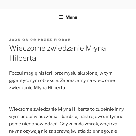
Przejdź
MŁYN HILBERTA
do
Menu
treści
OPUBLIKOWANE
2025-06-09
PRZEZ
FIODOR
W
Wieczorne zwiedzanie Młyna
Hilberta
Poczuj magię historii przemysłu skupionej w tym
gigantycznym obiekcie. Zapraszamy na wieczorne
zwiedzanie Młyna Hilberta.
Wieczorne zwiedzanie Młyna Hilberta to zupełnie inny
wymiar doświadczenia – bardziej nastrojowe, intymne i
pełne niedopowiedzeń. Gdy zapada zmrok, wnętrza
młyna ożywają nie za sprawą światła dziennego, ale