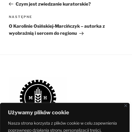
wpis
Czym jest zwiedzanie kuratorskie?
Następny
NASTĘPNE
wpis
O Karolinie Osińskiej‑Marcińczyk – autorka z
wyobraźnią i sercem do regionu
Używamy plików cookie
Nasza strona korzysta z plików cookie w celu zapewnienia
poprawnego działania strony, personalizacji treści,