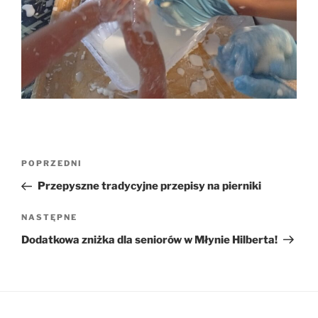
Nawigacja
Poprzedni
POPRZEDNI
wpisu
wpis
Przepyszne tradycyjne przepisy na pierniki
Następny
NASTĘPNE
wpis
Dodatkowa zniżka dla seniorów w Młynie Hilberta!