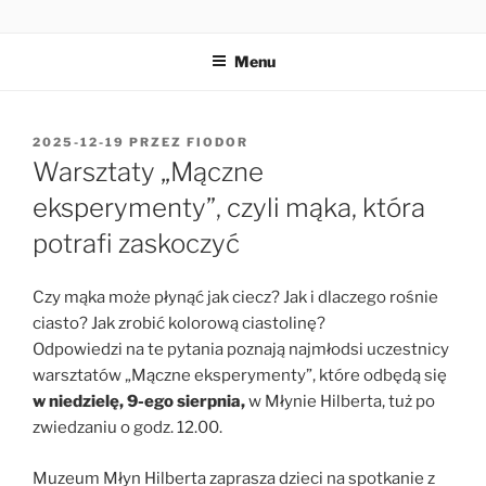
Przejdź
MŁYN HILBERTA
do
Menu
treści
OPUBLIKOWANE
2025-12-19
PRZEZ
FIODOR
W
Warsztaty „Mączne
eksperymenty”, czyli mąka, która
potrafi zaskoczyć
Czy mąka może płynąć jak ciecz? Jak i dlaczego rośnie
ciasto? Jak zrobić kolorową ciastolinę?
Odpowiedzi na te pytania poznają najmłodsi uczestnicy
warsztatów „Mączne eksperymenty”, które odbędą się
w niedzielę, 9-ego sierpnia,
w Młynie Hilberta, tuż po
zwiedzaniu o godz. 12.00.
Muzeum Młyn Hilberta zaprasza dzieci na spotkanie z