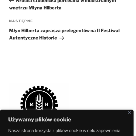
Krucha studencka porcelana w industrialnym
wnętrzu Młyna Hilberta
Następny
NASTĘPNE
wpis
Młyn Hilberta zaprasza prelegentów na II Festiwal
Autentyczne Historie
Używamy plików cookie
Nasza strona korzysta z plików cookie w celu zapewnienia