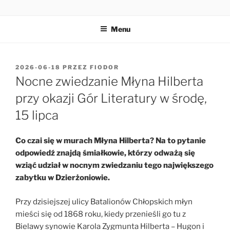
Przejdź
MŁYN HILBERTA
do
Menu
treści
OPUBLIKOWANE
2026-06-18
PRZEZ
FIODOR
W
Nocne zwiedzanie Młyna Hilberta
przy okazji Gór Literatury w środę,
15 lipca
Co czai się w murach Młyna Hilberta? Na to pytanie
odpowiedź znajdą śmiałkowie, którzy odważą się
wziąć udział w nocnym zwiedzaniu tego największego
zabytku w Dzierżoniowie.
Przy dzisiejszej ulicy Batalionów Chłopskich młyn
mieści się od 1868 roku, kiedy przenieśli go tu z
Bielawy synowie Karola Zygmunta Hilberta – Hugon i