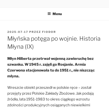
Przejdź
MŁYN HILBERTA
do
Menu
treści
OPUBLIKOWANE
2025-07-17
PRZEZ
FIODOR
W
Młyńska potęga po wojnie. Historia
Młyna (IX)
Młyn Hilberta przetrwał wojenną zawieruchę bez
szwanku. W 1945 r. zajęli go Rosjanie. Armia
Czerwona stacjonowała tu do 1951 r., nie niszcząc
młyna.
Wreszcie obiekt przeszedł w polskie ręce – został
przejęty przez Polskie Zakłady Zbożowe. Jak podają
źródła, lata 1951-1983 to okres ciągłego wzrostu
zdolności produkcyjnych osiąganych niewielkimi