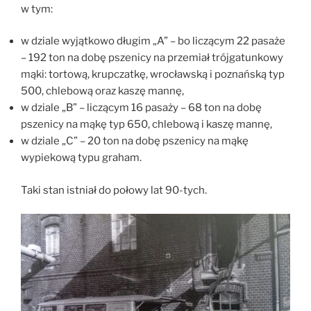
w tym:
w dziale wyjątkowo długim „A” – bo liczącym 22 pasaże
– 192 ton na dobę pszenicy na przemiał trójgatunkowy
mąki: tortową, krupczatkę, wrocławską i poznańską typ
500, chlebową oraz kaszę mannę,
w dziale „B” – liczącym 16 pasaży – 68 ton na dobę
pszenicy na mąkę typ 650, chlebową i kaszę mannę,
w dziale „C” – 20 ton na dobę pszenicy na mąkę
wypiekową typu graham.
Taki stan istniał do połowy lat 90-tych.