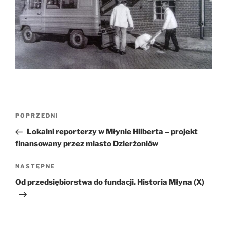
Nawigacja
Poprzedni
POPRZEDNI
wpisu
wpis
Lokalni reporterzy w Młynie Hilberta – projekt
finansowany przez miasto Dzierżoniów
Następny
NASTĘPNE
wpis
Od przedsiębiorstwa do fundacji. Historia Młyna (X)