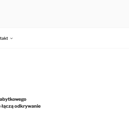
takt
zabytkowego
e łączą odkrywanie