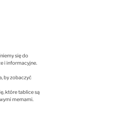
niemy się do
 i informacyjne.
a, by zobaczyć
, które tablice są
etowymi memami.