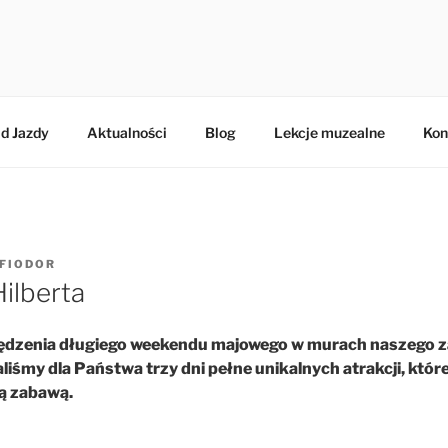
BERTA
d Jazdy
Aktualności
Blog
Lekcje muzealne
Kon
FIODOR
ilberta
ędzenia długiego weekendu majowego w murach naszego 
iśmy dla Państwa trzy dni pełne unikalnych atrakcji, któr
ną zabawą.