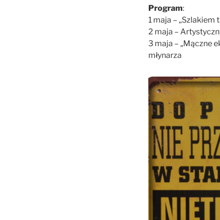
Program
:
1 maja – „Szlakiem t
2 maja – Artystyczn
3 maja – „Mączne ek
młynarza