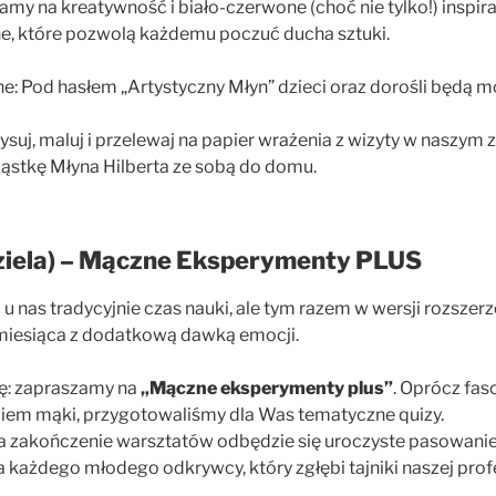
amy na kreatywność i biało-czerwone (choć nie tylko!) inspir
ne, które pozwolą każdemu poczuć ducha sztuki.
e: Pod hasłem „Artystyczny Młyn” dzieci oraz dorośli będą m
ysuj, maluj i przelewaj na papier wrażenia z wizyty w naszym 
ząstkę Młyna Hilberta ze sobą do domu.
ziela) – Mączne Eksperymenty PLUS
o u nas tradycyjnie czas nauki, ale tym razem w wersji rozszer
 miesiąca z dodatkową dawką emocji.
ę: zapraszamy na
„Mączne eksperymenty plus”
. Oprócz fas
iem mąki, przygotowaliśmy dla Was tematyczne quizy.
a zakończenie warsztatów odbędzie się uroczyste pasowanie
a każdego młodego odkrywcy, który zgłębi tajniki naszej profe