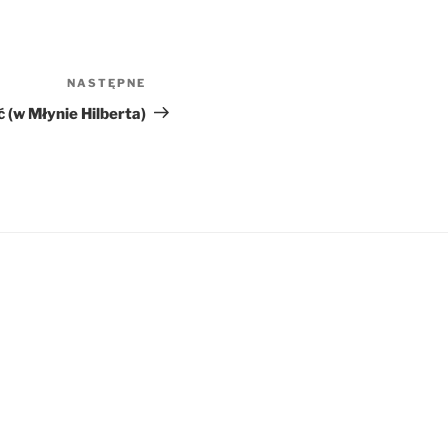
NASTĘPNE
Następny
wpis
ć (w Młynie Hilberta)