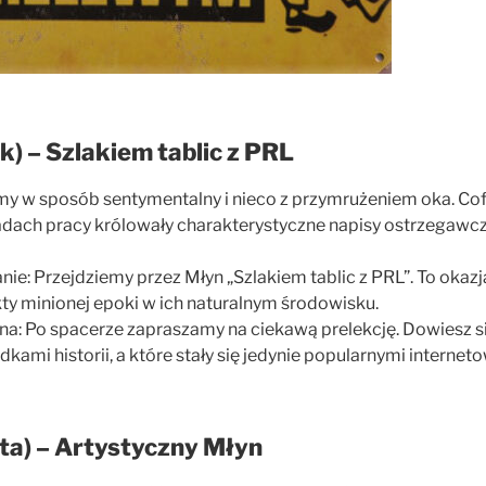
k) – Szlakiem tablic z PRL
my w sposób sentymentalny i nieco z przymrużeniem oka. Cof
adach pracy królowały charakterystyczne napisy ostrzegawcze
e: Przejdziemy przez Młyn „Szlakiem tablic z PRL”. To okazj
ty minionej epoki w ich naturalnym środowisku.
na: Po spacerze zapraszamy na ciekawą prelekcję. Dowiesz się
kami historii, a które stały się jedynie popularnymi intern
ta) – Artystyczny Młyn