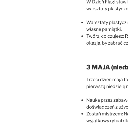
W Dzień Flagi stawi
warsztaty plastycz
Warsztaty plastyczn
własne pamiątki.
Twórz, co czujesz: R
okazja, by zabrać c
3 MAJA (nied
Trzeci dzień maja t
pierwszą niedzielę
Nauka przez zabaw
doświadczeń z użyc
Zostań mistrzem: N
wyjątkowy rytuał dl