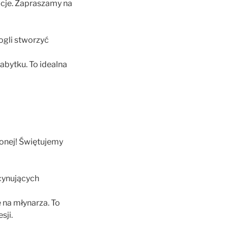
acje. Zapraszamy na
ogli stworzyć
zabytku. To idealna
zonej! Świętujemy
cynujących
 na młynarza. To
sji.