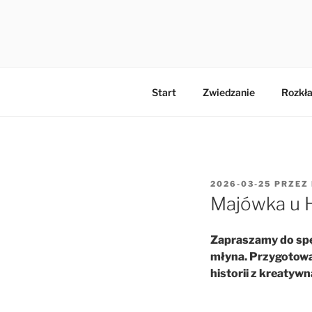
Przejdź
do
MŁYN HIL
treści
Start
Zwiedzanie
Rozkła
OPUBLIKOWANE
2026-03-25
PRZEZ
W
Majówka u H
Zapraszamy do sp
młyna. Przygotowal
historii z kreatyw