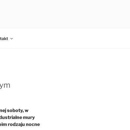
takt
nym
nej soboty, w
ndustrialne mury
woim rodzaju nocne