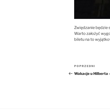
Zwiędzanie będzie s
Warto założyć wygo
biletu na to wyjątko
Nawigacja
Poprzedni
POPRZEDNI
wpisu
wpis
Wakacje u Hilberta 