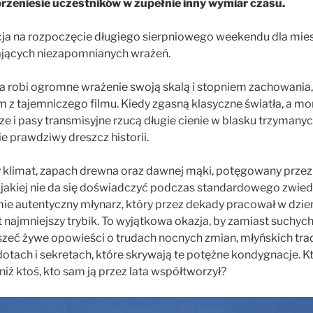
przeniesie uczestników w zupełnie inny wymiar czasu.
cja na rozpoczęcie długiego sierpniowego weekendu dla mi
ających niezapomnianych wrażeń.
ia robi ogromne wrażenie swoją skalą i stopniem zachowania,
m z tajemniczego filmu. Kiedy zgasną klasyczne światła, a 
e i pasy transmisyjne rzucą długie cienie w blasku trzymany
ie prawdziwy dreszcz historii.
y klimat, zapach drewna oraz dawnej mąki, potęgowany przez
 jakiej nie da się doświadczyć podczas standardowego zwied
ie autentyczny młynarz, który przez dekady pracował w dzi
et najmniejszy trybik. To wyjątkowa okazja, by zamiast suchyc
szeć żywe opowieści o trudach nocnych zmian, młyńskich tra
tach i sekretach, które skrywają te potężne kondygnacje. Kt
niż ktoś, kto sam ją przez lata współtworzył?