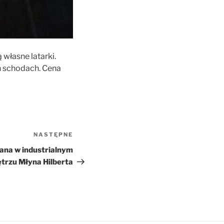
 własne latarki.
h schodach. Cena
NASTĘPNE
Następny
wpis
ana w industrialnym
trzu Młyna Hilberta