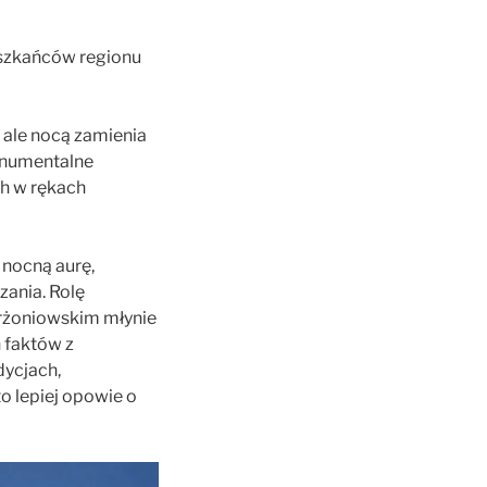
eszkańców regionu
 ale nocą zamienia
monumentalne
ch w rękach
 nocną aurę,
zania. Rolę
erżoniowskim młynie
h faktów z
dycjach,
o lepiej opowie o