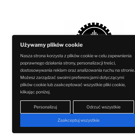
Używamy plików cookie
Nasza strona korzysta z plików cookie w celu zapewnienia
poprawnego działania strony, personalizacji treści,
dostosowywania reklam oraz analizowania ruchu na stronie.
Możesz zarządzać swoimi preferencjami dotyczącymi
plików cookie lub zaakceptować wszystkie pliki cookie,
Muzeum jest częścią
Fundacji Ochrony Dziedz
klikając poniżej.
Przemysłowego Śląska
– największej w Polsce
organizacji pozarządowej zajmującej się ochron
Personalizuj
Odrzuć wszystkie
zabytków kultury technicznej.
Zaakceptuj wszystkie