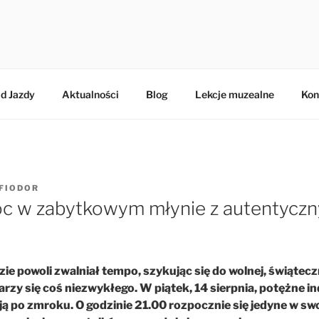
BERTA
d Jazdy
Aktualności
Blog
Lekcje muzealne
Kon
FIODOR
oc w zabytkowym młynie z autentycz
zie powoli zwalniał tempo, szykując się do wolnej, świątecz
rzy się coś niezwykłego. W piątek, 14 sierpnia, potężne i
ją po zmroku. O godzinie 21.00 rozpocznie się jedyne w s