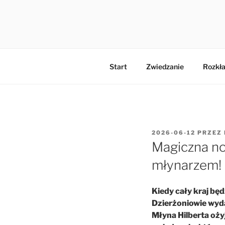
Przejdź
do
MŁYN HIL
treści
Start
Zwiedzanie
Rozkła
OPUBLIKOWANE
2026-06-12
PRZEZ
W
Magiczna n
młynarzem!
Kiedy cały kraj będ
Dzierżoniowie wyda
Młyna Hilberta oży