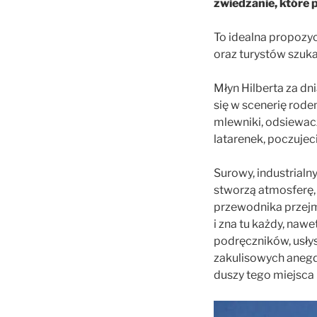
zwiedzanie, które 
To idealna propozy
oraz turystów szuk
Młyn Hilberta za dn
się w scenerię rode
mlewniki, odsiewacz
latarenek, poczujec
Surowy, industrialn
stworzą atmosferę,
przewodnika przejm
i zna tu każdy, naw
podręczników, usły
zakulisowych anegdo
duszy tego miejsca 