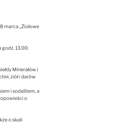
, 8 marca „Ziołowe
 godz. 13.00.
iełdy Minerałów i
hni, ziół i darów
iem i sodalitem, a
 opowieści o
że o skali