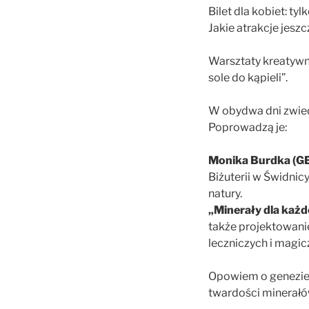
Bilet dla kobiet: tylk
Jakie atrakcje jesz
Warsztaty kreatywne
sole do kąpieli”.
W obydwa dni zwied
Poprowadzą je:
Monika Burdka (G
Biżuterii w Świdnic
natury.
„Minerały dla każd
także projektowani
leczniczych i magi
Opowiem o genezie i
twardości minerał