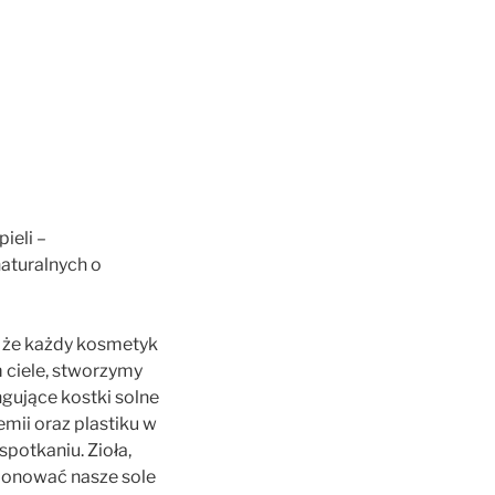
ieli –
naturalnych o
, że każdy kosmetyk
 ciele, stworzymy
ngujące kostki solne
mii oraz plastiku w
potkaniu. Zioła,
mponować nasze sole