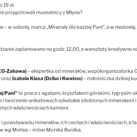
o 19 zł.
cze przygotowali muzealnicy z Młyna?
 – w sobotę, marca „Minerały dla każdej Pani”, a w niedzielę
zanie zaplanowano na godz. 12.00, a warsztaty kreatywne na
EO-Zabawa)
– ekspertka od minerałów, współorganizatorka G
y oraz
Izabela Klasa (Dziko i Kwaśno)
– miłośniczka dzikiej kuc
ej Pani”
to praca z agatami, kryształami górskimi, tygrysim ok
e i tworzenie unikatowych szkatułek zdobionych minerałami i
cznych właściwościach kamieni.
 powstawaniu minerałów, ich cechach i właściwościach, a tak
ów wg Mohsa – mówi Monika Burdka.