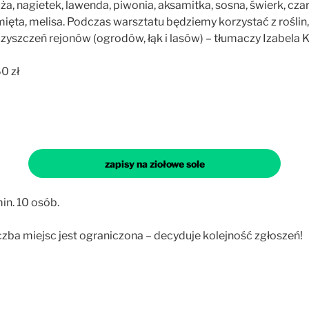
ża, nagietek, lawenda, piwonia, aksamitka, sosna, świerk, cza
mięta, melisa. Podczas warsztatu będziemy korzystać z roślin,
zyszczeń rejonów (ogrodów, łąk i lasów) – tłumaczy Izabela K
0 zł
zapisy na ziołowe sole
n. 10 osób.
czba miejsc jest ograniczona – decyduje kolejność zgłoszeń!