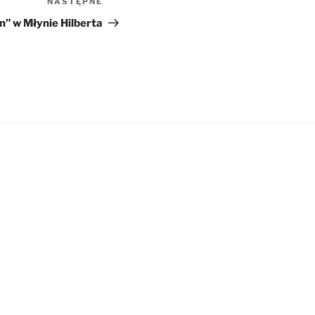
NASTĘPNE
Następny
wpis
n” w Młynie Hilberta