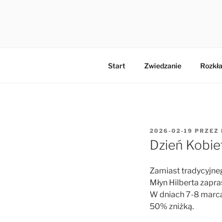
Przejdź
do
MŁYN HIL
treści
Start
Zwiedzanie
Rozkła
OPUBLIKOWANE
2026-02-19
PRZEZ
W
Dzień Kobiet
Zamiast tradycyjne
Młyn Hilberta zapr
W dniach 7-8 marca
50% zniżką.