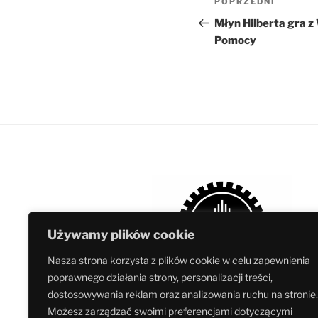
Poprzedni
POPRZEDNI
wpisu
wpis
Młyn Hilberta gra z
Pomocy
Używamy plików cookie
Nasza strona korzysta z plików cookie w celu zapewnienia
poprawnego działania strony, personalizacji treści,
dostosowywania reklam oraz analizowania ruchu na stronie.
Możesz zarządzać swoimi preferencjami dotyczącymi