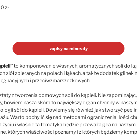
0 zł
zapisy na minerały
pieli”
to komponowanie własnych, aromatycznych soli do kąp
h ziół zbieranych na polach i łąkach, a także dodatek glinek 
lęgnacyjnych i przeciwzmarszczkowych.
taty z tworzenia domowych soli do kąpieli. Nie zapominając
ny, bowiem nasza skóra to największy organ chłonny w naszym
eologii sól do kąpieli. Dowiemy się również jak stworzyć peeli
żu. Warto pochylić się nad metodami ograniczenia ilości che
yciu i właśnie ta tematyka będzie przeważająca na naszym s
dalne, których właściwości poznamy i z których będziemy ko