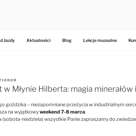
BERTA
d Jazdy
Aktualności
Blog
Lekcje muzealne
Kon
FIODOR
 w Młynie Hilberta: magia minerałów i 
go goździka – niezapomniane przeżycia w industrialnym serc
asza na wyjątkowy
weekend 7-8 marca
.
 (sobota-niedziela) wszystkie Panie zapraszamy do zwiedzan