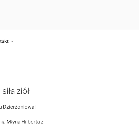
takt
siła ziół
u Dzierżoniowa!
ia Młyna Hilberta z