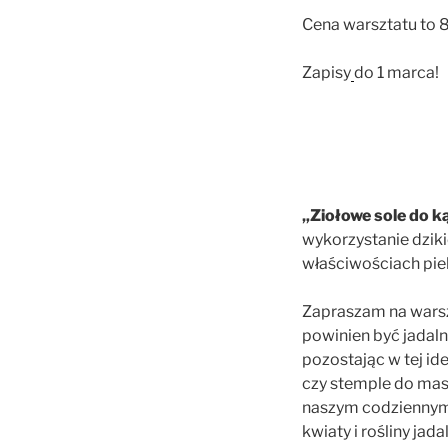
Cena warsztatu to 8
Zapisy
do 1 marca!
„Ziołowe sole do ką
wykorzystanie dzikic
właściwościach pie
Zapraszam na warsz
powinien być jadal
pozostając w tej id
czy stemple do masa
naszym codziennym ż
kwiaty i rośliny ja