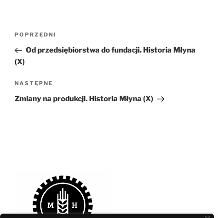
Nawigacja
Poprzedni
POPRZEDNI
wpisu
wpis
Od przedsiębiorstwa do fundacji. Historia Młyna
(X)
Następny
NASTĘPNE
wpis
Zmiany na produkcji. Historia Młyna (X)