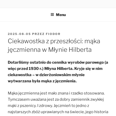
Przejdź
MŁYN HILBERTA
do
Menu
treści
OPUBLIKOWANE
2025-08-05
PRZEZ
FIODOR
W
Ciekawostka z przeszłości: mąka
jęczmienna w Młynie Hilberta
Dotarliśmy ostatnio do cennika wyrobów parowego (a
więc przed 1930 r.) Młyna Hilberta. Kryje się w nim
ciekawostka – w dzierżoniowskim młynie
wytwarzana była mąka z jęczmienia.
Mąka jęczmienna jest mało znana i rzadko stosowana.
Tymczasem uważana jest za dobry zamiennik zwykłej
mąki z pszenicy. I zdrowy. Jęczmień to jedno z
najstarszych zbóż uprawianych na świecie, jego historia