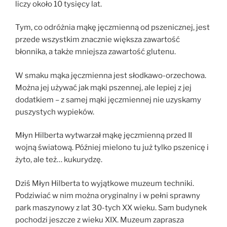
liczy około 10 tysięcy lat.
Tym, co odróżnia mąkę jęczmienną od pszenicznej, jest
przede wszystkim znacznie większa zawartość
błonnika, a także mniejsza zawartość glutenu.
W smaku mąka jęczmienna jest słodkawo-orzechowa.
Można jej używać jak mąki pszennej, ale lepiej z jej
dodatkiem – z samej mąki jęczmiennej nie uzyskamy
puszystych wypieków.
Młyn Hilberta wytwarzał mąkę jęczmienną przed II
wojną światową. Później mielono tu już tylko pszenicę i
żyto, ale też… kukurydzę.
Dziś Młyn Hilberta to wyjątkowe muzeum techniki.
Podziwiać w nim można oryginalny i w pełni sprawny
park maszynowy z lat 30-tych XX wieku. Sam budynek
pochodzi jeszcze z wieku XIX. Muzeum zaprasza