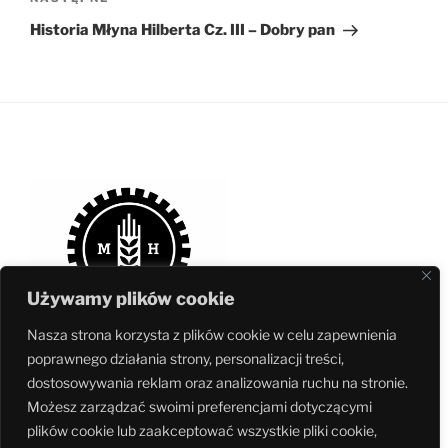
Następny
wpis
Historia Młyna Hilberta Cz. III – Dobry pan
Używamy plików cookie
Nasza strona korzysta z plików cookie w celu zapewnienia
poprawnego działania strony, personalizacji treści,
dostosowywania reklam oraz analizowania ruchu na stronie.
Możesz zarządzać swoimi preferencjami dotyczącymi
Muzeum jest częścią
Fundacji Ochrony Dziedzictwa Przemysłowego
plików cookie lub zaakceptować wszystkie pliki cookie,
Śląska
– największej w Polsce niezależnej organizacji pozarządowej